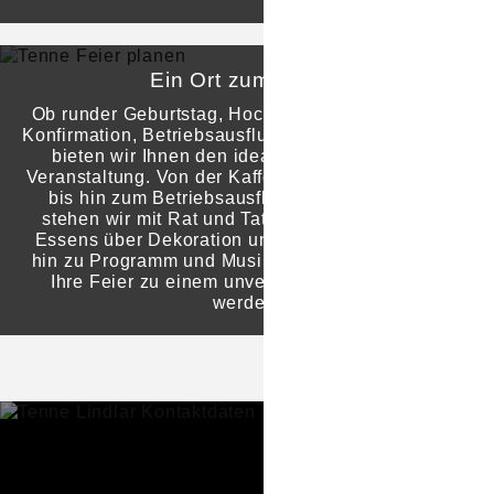
Ein Ort zum Feiern
Ob runder Geburtstag, Hochzeit, Kommunion oder
Konfirmation, Betriebsausflug oder Weihnachtsfeier,
bieten wir Ihnen den idealen Rahmen für Ihre
Veranstaltung. Von der Kaffeetafel mit 10 Personen
bis hin zum Betriebsausflug mit 250 Personen
stehen wir mit Rat und Tat von der Auswahl des
Essens über Dekoration und Tischaufstellung bis
hin zu Programm und Musik zur Seite. Lassen Sie
Ihre Feier zu einem unvergesslichen Erlebnis
werden.