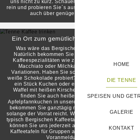
uns nicht zu kurz. Schauen Sie doch einfach mal
rein und probieren Sie´s aus. Natürlich verfügen wir
auch über genügend Parkplätze.
Ein Ort zum gemütlichen Kaffee Trinken
Was wäre das Bergische Land ohne Kaffee?
Natürlich bekommen Sie bei uns auch diverse
Kaffeespezialitäten wie z.B. Cappuccino, Latte
HOME
Macchiato oder Milchkaffee in zahlreichen
Variationen. Haben Sie schon mal unsere heiße
weiße Schokolade probiert? Dazu passt am besten
DIE TENNE
ein Stück Kuchen oder eine frisch gebackene
Waffel mit heißen Kirschen und Sahne. Zudem
finden Sie auch heißen Apfelstrudel und
SPEISEN UND GET
Apfelpfannkuchen in unserer Karte. Diese Speisen
bekommen Sie ganztägig morgens ab 11 Uhr und
GALERIE
solange der Vorrat reicht. Wenn Sie einmal an einer
typisch Bergischen Kaffeetafel teilnehmen möchten,
können Sie uns jederzeit ansprechen. Wir richten
KONTAKT
Kaffeetafeln für Gruppen ab zehn Personen nach
Voranmeldung aus.