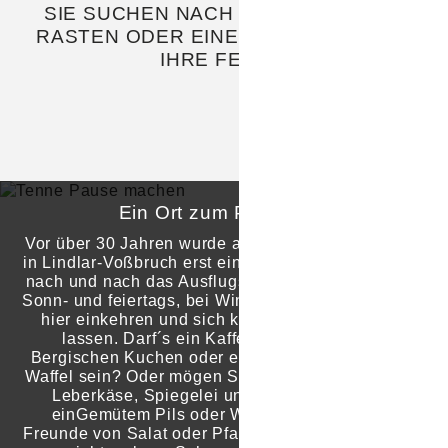
SIE SUCHEN NACH EINEM ORT ZUM
RASTEN ODER EINER LOCATION FÜR
IHRE FEIER?
Ein Ort zum Pausieren
Vor über 30 Jahren wurde aus einer alten Scheune
in Lindlar-Voßbruch erst ein privater Partyraum und
nach und nach das Ausflugslokal, das es heute ist.
Sonn- und feiertags, bei Wind und Wetter kann man
hier einkehren und sich kulinarisch verwöhnen
lassen. Darf´s ein Kaffee mit einem Stück
Bergischen Kuchen oder einer frisch gebackenen
Waffel sein? Oder mögen Sie es lieber herzhaft mit
Leberkäse, Spiegelei und Röstkartoffeln bei
einGemütem Pils oder Weizenbier. Auch die
Freunde von Salat oder Pfannekuchen kommen bei